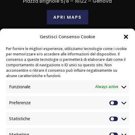
Piazza Brignole 5/8 – 16122 – Genova
APRI MAPS
Contatti
Gestisci Consenso Cookie
Per fornire le migliori esperienze, utilizziamo tecnologie come i cookie
347 081 1719
per memorizzare e/o accedere alle informazioni del dispositivo. Il
consenso a queste tecnologie ci permetterà di elaborare dati come il
comportamento di navigazione o ID unici su questo sito. Non
acconsentire o ritirare il consenso può influire negativamente su
Email
alcune caratteristiche e funzioni.
m.rizzo159@libero.it
Funzionale
Always active
Preferenze
Statistiche
Marketing